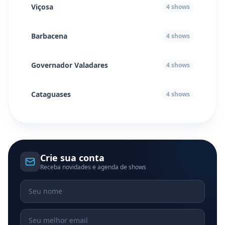
Viçosa
4
shows
Barbacena
4
shows
Governador Valadares
4
shows
Cataguases
4
shows
Crie sua conta
Receba novidades e agenda de shows