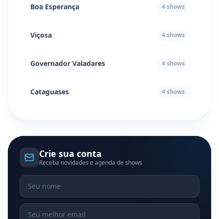
Boa Esperança
4
shows
Viçosa
4
shows
Governador Valadares
4
shows
Cataguases
4
shows
Crie sua conta
Receba novidades e agenda de shows