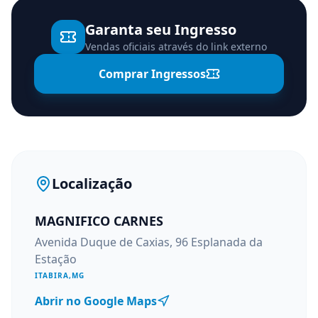
Garanta seu Ingresso
Vendas oficiais através do link externo
Comprar Ingressos
Localização
MAGNIFICO CARNES
Avenida Duque de Caxias, 96 Esplanada da
Estação
ITABIRA
,
MG
Abrir no Google Maps