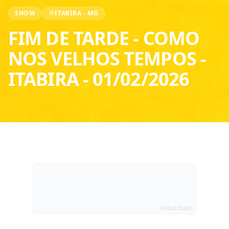
SHOW
ITABIRA
-
MG
FIM DE TARDE - COMO
NOS VELHOS TEMPOS
-
ITABIRA
-
01/02/2026
PUBLICIDADE