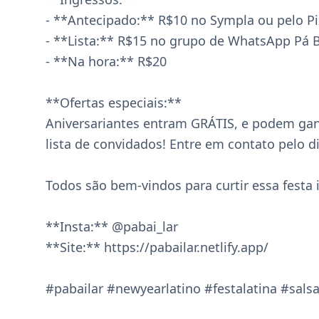
- **Antecipado:** R$10 no Sympla ou pelo Pi
- **Lista:** R$15 no grupo de WhatsApp Pá Bail
- **Na hora:** R$20  

**Ofertas especiais:**  

Aniversariantes entram GRÁTIS, e podem gan
lista de convidados! Entre em contato pelo dir
Todos são bem-vindos para curtir essa festa i
**Insta:** @pabai_lar  

**Site:** https://pabailar.netlify.app/

#pabailar #newyearlatino #festalatina #salsa