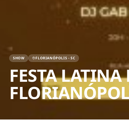
SHOW
FLORIANÓPOLIS
-
SC
FESTA LATINA
FLORIANÓPOL