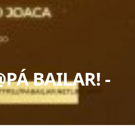
@PÁ BAILAR!
-