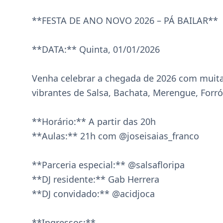
**FESTA DE ANO NOVO 2026 – PÁ BAILAR**

**DATA:** Quinta, 01/01/2026 

Venha celebrar a chegada de 2026 com muita 
vibrantes de Salsa, Bachata, Merengue, Forró
**Horário:** A partir das 20h  

**Aulas:** 21h com @joseisaias_franco 

**Parceria especial:** @salsafloripa  

**DJ residente:** Gab Herrera  

**DJ convidado:** @acidjoca 

**Ingressos:**  
