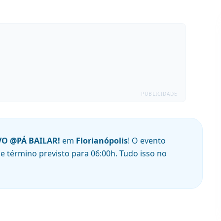
PUBLICIDADE
VO @PÁ BAILAR!
em
Florianópolis
! O evento
e término previsto para
06:00
h
. Tudo isso no