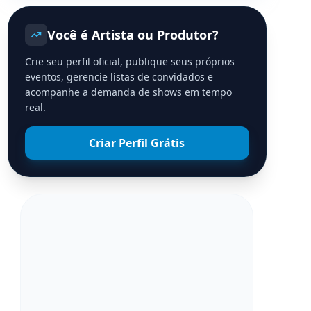
Você é Artista ou Produtor?
Crie seu perfil oficial, publique seus próprios
eventos, gerencie listas de convidados e
acompanhe a demanda de shows em tempo
real.
Criar Perfil Grátis