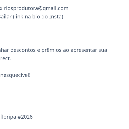
x riosprodutora@gmail.com  

ar (link na bio do Insta)  

har descontos e prêmios ao apresentar sua 
ect.

nesquecível!

floripa #2026