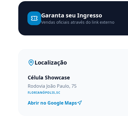
Garanta seu Ingresso
Vendas oficiais através do link externo
Localização
Célula Showcase
Rodovia João Paulo, 75
FLORIANÓPOLIS
,
SC
Abrir no Google Maps