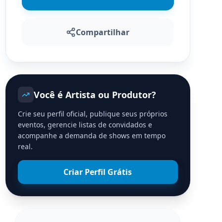
Compartilhar
Você é Artista ou Produtor?
Crie seu perfil oficial, publique seus próprios
eventos, gerencie listas de convidados e
acompanhe a demanda de shows em tempo
real.
Criar Perfil Grátis