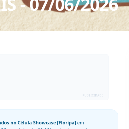
IS
-
07/06/2026
PUBLICIDADE
ados no Célula Showcase [Floripa]
em