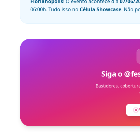
Florianópolis
! O evento acontece dia
07/06/2
06:00
h
. Tudo isso no
Célula Showcase
. Não pe
Siga o @f
Bastidores, cobertur