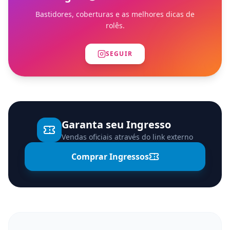
Bastidores, coberturas e as melhores dicas de
rolês.
SEGUIR
Garanta seu Ingresso
Vendas oficiais através do link externo
Comprar Ingressos