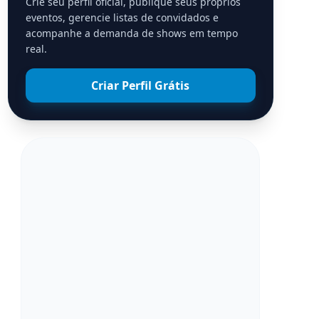
Crie seu perfil oficial, publique seus próprios
eventos, gerencie listas de convidados e
acompanhe a demanda de shows em tempo
real.
Criar Perfil Grátis