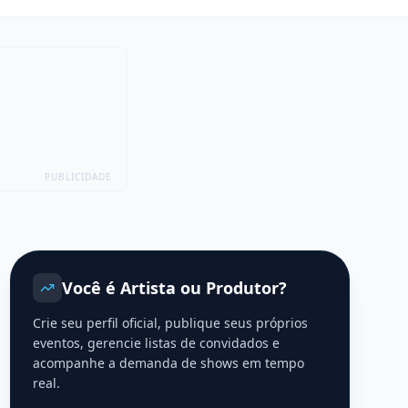
PUBLICIDADE
Você é Artista ou Produtor?
Crie seu perfil oficial, publique seus próprios
eventos, gerencie listas de convidados e
acompanhe a demanda de shows em tempo
real.