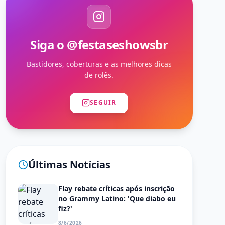
Siga o @festaseshowsbr
Bastidores, coberturas e as melhores dicas
de rolês.
SEGUIR
Últimas Notícias
Flay rebate críticas após inscrição
no Grammy Latino: 'Que diabo eu
fiz?'
8/6/2026