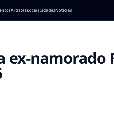
entos
Artistas
Locais
Cidades
Notícias
ra ex-namorado 
6