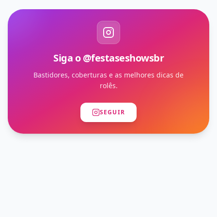
Siga o @festaseshowsbr
Bastidores, coberturas e as melhores dicas de
rolês.
SEGUIR