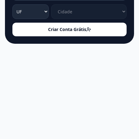
Criar Conta Grátis
Você é Artista ou Produtor?
Crie seu perfil oficial, publique seus próprios
eventos, gerencie listas de convidados,
acompanhe a demanda de shows por cidade
e descubra onde seus fãs estão! Tenha acesso