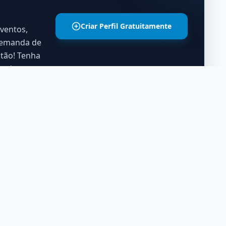
Criar Perfil Gratuitamente
eventos,
 demanda de
stão! Tenha
as de
es em Alta
Últimos Eventos
,
SP
183
Ricky Vallen - A Voz 
06 DE SET.
neiro
,
RJ
165