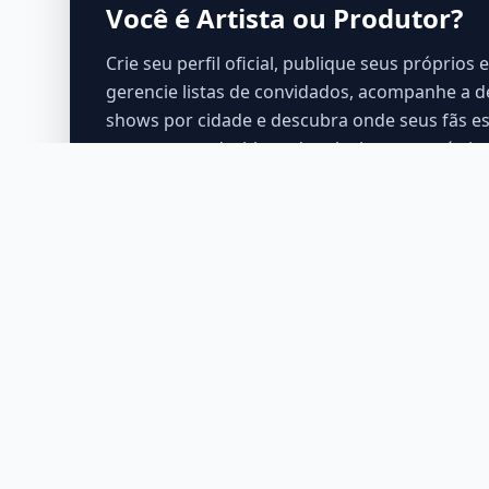
Você é Artista ou Produtor?
Crie seu perfil oficial, publique seus próprios 
gerencie listas de convidados, acompanhe a
shows por cidade e descubra onde seus fãs e
acesso a um dashboard exclusivo com métric
crescimento.
Cidad
São Paulo
A sua plataforma definitiva para
Rio de Ja
descobrir eventos, artistas e os lugares